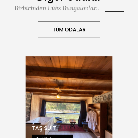
Birbirinden Lüks Bungalovlar..
TÜM ODALAR
TAŞ SUİT
Taş Dekorasyon
İncele
TAŞ SUİT