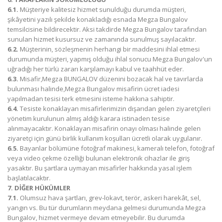
6.1.
Müşteriye kalitesiz hizmet sunulduğu durumda müşteri,
şikâyetini yazılı şekilde konakladığı esnada Megza Bungalov
temsilcisine bildirecektir. Aksi takdirde Megza Bungalov tarafından
sunulan hizmet kusursuz ve zamanında sunulmuş sayılacaktır.
6.2.
Müşterinin, sözleşmenin herhangi bir maddesini ihlal etmesi
durumunda müşteri, yapmış olduğu ihlal sonucu Megza Bungalov'un
uğradığı her türlü zararı karşılamayı kabul ve taahhüt eder.
6.3.
Misafir,Megza BUNGALOV düzenini bozacak hal ve tavırlarda
bulunması halinde,Megza Bungalov misafirin ücret iadesi
yapılmadan tesisi terk etmesini isteme hakkına sahiptir.
6.4.
Tesiste konaklayan misafirlerimizin dışarıdan gelen ziyaretçileri
yönetim kurulunun almış aldığı karara istinaden tesise
alınmayacaktır. Konaklayan misafirin onayı olması halinde gelen
ziyaretçi için günü birlik kullanım koşulları ücretli olarak uygulanır.
6.5.
Bayanlar bölümüne fotoğraf makinesi, kameralı telefon, fotoğraf
veya video çekme özelliği bulunan elektronik cihazlar ile giriş
yasaktır. Bu şartlara uymayan misafirler hakkında yasal işlem
başlatılacaktır.
7. DİĞER HÜKÜMLER
7.1.
Olumsuz hava şartları, grev-lokavt, terör, askeri harekât, sel,
yangın vs. Bu tür durumların meydana gelmesi durumunda Megza
Bungalov, hizmet vermeye devam etmeyebilir. Bu durumda