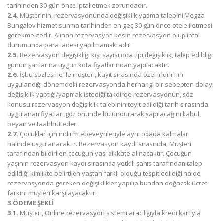
tarihinden 30 gün önce iptal etmek zorundadır.
2.4.
Müşterinin, rezervasyonunda değişiklik yapma talebini Megza
Bungalov hizmet sunma tarihinden en geç 30 gün önce otele iletmesi
gerekmektedir. Alınan rezervasyon kesin rezervasyon olup,iptal
durumunda para iadesi yapılmamaktadır.
2.5.
Rezervasyon değişikliği kişi sayısı,oda tipi,değişiklik, talep edildiği
günün şartlarına uygun kota fiyatlarından yapılacaktır.
2.6.
İşbu sözleşme ile müşteri, kayıt sırasında özel indirimin
uygulandığı dönemdeki rezervasyonda herhangi bir sebepten dolayı
değişiklik yaptığı/yapmak istediği takdirde rezervasyonun, söz
konusu rezervasyon değişiklik talebinin teyit edildiği tarih sırasında
uygulanan fiyatları göz önünde bulundurarak yapılacağını kabul,
beyan ve taahhüt eder.
2.7.
Çocuklar için indirim ebeveynleriyle aynı odada kalmaları
halinde uygulanacaktır. Rezervasyon kaydı sırasında, Müşteri
tarafından bildirilen çocuğun yaşı dikkate alınacaktır. Çocuğun
yaşının rezervasyon kaydı sırasında yetkili şahıs tarafından talep
edildiği kimlikte belirtilen yaştan farklı olduğu tespit edildiği halde
rezervasyonda gereken değişiklikler yapılıp bundan doğacak ücret
farkını müşteri karşılayacaktır.
3.ÖDEME ŞEKLİ
3.1.
Müşteri, Online rezervasyon sistemi aracılığıyla kredi kartıyla