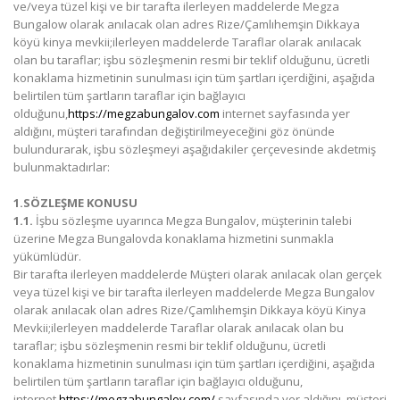
ve/veya tüzel kişi ve bir tarafta ilerleyen maddelerde Megza
Bungalow olarak anılacak olan adres Rize/Çamlıhemşin Dikkaya
köyü kinya mevkii;ilerleyen maddelerde Taraflar olarak anılacak
olan bu taraflar; işbu sözleşmenin resmi bir teklif olduğunu, ücretli
konaklama hizmetinin sunulması için tüm şartları içerdiğini, aşağıda
belirtilen tüm şartların taraflar için bağlayıcı
olduğunu,
https://megzabungalov.com
internet sayfasında yer
aldığını, müşteri tarafından değiştirilmeyeceğini göz önünde
bulundurarak, işbu sözleşmeyi aşağıdakiler çerçevesinde akdetmiş
bulunmaktadırlar:
1.SÖZLEŞME KONUSU
1.1.
İşbu sözleşme uyarınca Megza Bungalov, müşterinin talebi
üzerine Megza Bungalovda konaklama hizmetini sunmakla
yükümlüdür.
Bir tarafta ilerleyen maddelerde Müşteri olarak anılacak olan gerçek
veya tüzel kişi ve bir tarafta ilerleyen maddelerde Megza Bungalov
olarak anılacak olan adres Rize/Çamlıhemşin Dikkaya köyü Kinya
Mevkii;ilerleyen maddelerde Taraflar olarak anılacak olan bu
taraflar; işbu sözleşmenin resmi bir teklif olduğunu, ücretli
konaklama hizmetinin sunulması için tüm şartları içerdiğini, aşağıda
belirtilen tüm şartların taraflar için bağlayıcı olduğunu,
internet
https://megzabungalov.com/
sayfasında yer aldığını, müşteri