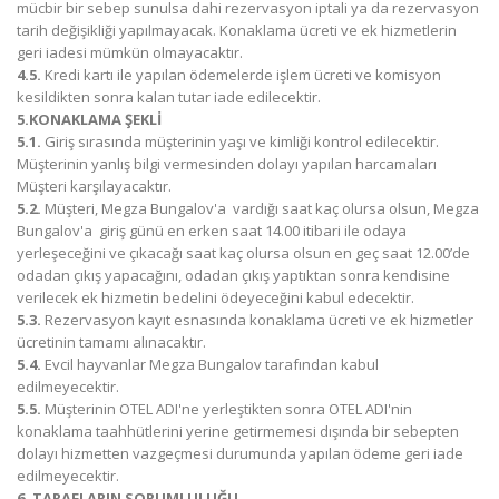
mücbir bir sebep sunulsa dahi rezervasyon iptali ya da rezervasyon
tarih değişikliği yapılmayacak. Konaklama ücreti ve ek hizmetlerin
geri iadesi mümkün olmayacaktır.
4.5.
Kredi kartı ile yapılan ödemelerde işlem ücreti ve komisyon
kesildikten sonra kalan tutar iade edilecektir.
5.KONAKLAMA ŞEKLİ
5.1.
Giriş sırasında müşterinin yaşı ve kimliği kontrol edilecektir.
Müşterinin yanlış bilgi vermesinden dolayı yapılan harcamaları
Müşteri karşılayacaktır.
5.2.
Müşteri, Megza Bungalov'a vardığı saat kaç olursa olsun, Megza
Bungalov'a giriş günü en erken saat 14.00 itibari ile odaya
yerleşeceğini ve çıkacağı saat kaç olursa olsun en geç saat 12.00’de
odadan çıkış yapacağını, odadan çıkış yaptıktan sonra kendisine
verilecek ek hizmetin bedelini ödeyeceğini kabul edecektir.
5.3.
Rezervasyon kayıt esnasında konaklama ücreti ve ek hizmetler
ücretinin tamamı alınacaktır.
5.4.
Evcil hayvanlar Megza Bungalov tarafından kabul
edilmeyecektir.
5.5.
Müşterinin OTEL ADI'ne yerleştikten sonra OTEL ADI'nin
konaklama taahhütlerini yerine getirmemesi dışında bir sebepten
dolayı hizmetten vazgeçmesi durumunda yapılan ödeme geri iade
edilmeyecektir.
6. TARAFLARIN SORUMLULUĞU