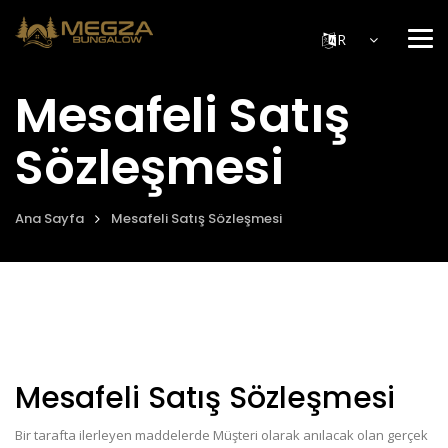
Me
Mesafeli Satış
Sözleşmesi
Ana Sayfa
Mesafeli Satış Sözleşmesi
Mesafeli Satış Sözleşmesi
Bir tarafta ilerleyen maddelerde Müşteri olarak anılacak olan gerçek