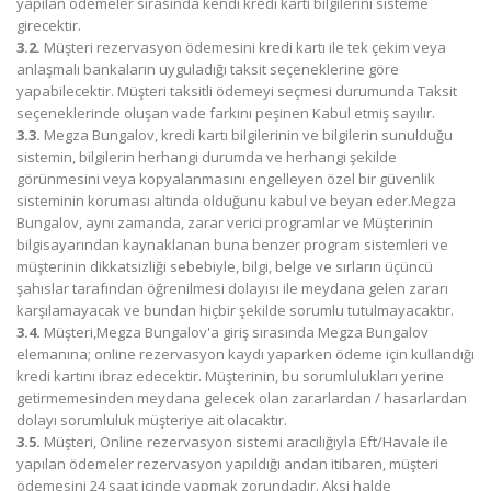
yapılan ödemeler sırasında kendi kredi kartı bilgilerini sisteme
girecektir.
3.2.
Müşteri rezervasyon ödemesini kredi kartı ile tek çekim veya
anlaşmalı bankaların uyguladığı taksit seçeneklerine göre
yapabilecektir. Müşteri taksitli ödemeyi seçmesi durumunda Taksit
seçeneklerinde oluşan vade farkını peşinen Kabul etmiş sayılır.
3.3.
Megza Bungalov, kredi kartı bilgilerinin ve bilgilerin sunulduğu
sistemin, bilgilerin herhangi durumda ve herhangi şekilde
görünmesini veya kopyalanmasını engelleyen özel bir güvenlik
sisteminin koruması altında olduğunu kabul ve beyan eder.Megza
Bungalov, aynı zamanda, zarar verici programlar ve Müşterinin
bilgisayarından kaynaklanan buna benzer program sistemleri ve
müşterinin dikkatsizliği sebebiyle, bilgi, belge ve sırların üçüncü
şahıslar tarafından öğrenilmesi dolayısı ile meydana gelen zararı
karşılamayacak ve bundan hiçbir şekilde sorumlu tutulmayacaktır.
3.4.
Müşteri,Megza Bungalov'a giriş sırasında Megza Bungalov
elemanına; online rezervasyon kaydı yaparken ödeme için kullandığı
kredi kartını ibraz edecektir. Müşterinin, bu sorumlulukları yerine
getirmemesinden meydana gelecek olan zararlardan / hasarlardan
dolayı sorumluluk müşteriye ait olacaktır.
3.5.
Müşteri, Online rezervasyon sistemi aracılığıyla Eft/Havale ile
yapılan ödemeler rezervasyon yapıldığı andan itibaren, müşteri
ödemesini 24 saat içinde yapmak zorundadır. Aksi halde