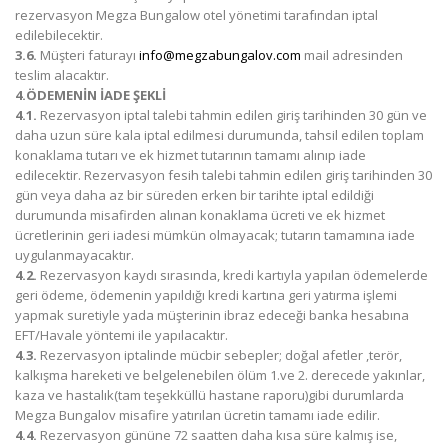
rezervasyon Megza Bungalow otel yönetimi tarafından iptal
edilebilecektir.
3.6.
Müşteri faturayı
info@megzabungalov.com
mail adresinden
teslim alacaktır.
4.ÖDEMENİN İADE ŞEKLİ
4.1.
Rezervasyon iptal talebi tahmin edilen giriş tarihinden 30 gün ve
daha uzun süre kala iptal edilmesi durumunda, tahsil edilen toplam
konaklama tutarı ve ek hizmet tutarının tamamı alınıp iade
edilecektir. Rezervasyon fesih talebi tahmin edilen giriş tarihinden 30
gün veya daha az bir süreden erken bir tarihte iptal edildiği
durumunda misafirden alınan konaklama ücreti ve ek hizmet
ücretlerinin geri iadesi mümkün olmayacak; tutarın tamamına iade
uygulanmayacaktır.
4.2.
Rezervasyon kaydı sırasında, kredi kartıyla yapılan ödemelerde
geri ödeme, ödemenin yapıldığı kredi kartına geri yatırma işlemi
yapmak suretiyle yada müşterinin ibraz edeceği banka hesabına
EFT/Havale yöntemi ile yapılacaktır.
4.3.
Rezervasyon iptalinde mücbir sebepler; doğal afetler ,terör,
kalkışma hareketi ve belgelenebilen ölüm 1.ve 2. derecede yakınlar,
kaza ve hastalık(tam teşekküllü hastane raporu)gibi durumlarda
Megza Bungalov misafire yatırılan ücretin tamamı iade edilir.
4.4.
Rezervasyon gününe 72 saatten daha kısa süre kalmış ise,