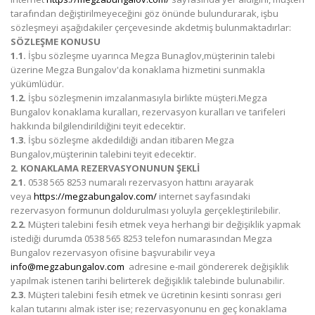
tarafından değiştirilmeyeceğini göz önünde bulundurarak, işbu
sözleşmeyi aşağıdakiler çerçevesinde akdetmiş bulunmaktadırlar:
SÖZLEŞME KONUSU
1.1.
İşbu sözleşme uyarınca Megza Bunaglov,müşterinin talebi
üzerine Megza Bungalov'da konaklama hizmetini sunmakla
yükümlüdür.
1.2.
İşbu sözleşmenin imzalanmasıyla birlikte müşteri.Megza
Bungalov konaklama kuralları, rezervasyon kuralları ve tarifeleri
hakkında bilgilendirildiğini teyit edecektir.
1.3.
İşbu sözleşme akdedildiği andan itibaren Megza
Bungalov,müşterinin talebini teyit edecektir.
2. KONAKLAMA REZERVASYONUNUN ŞEKLİ
2.1.
0538 565 8253 numaralı rezervasyon hattını arayarak
veya
https://megzabungalov.com/
internet sayfasındaki
rezervasyon formunun doldurulması yoluyla gerçekleştirilebilir.
2.2.
Müşteri talebini fesih etmek veya herhangi bir değişiklik yapmak
istediği durumda 0538 565 8253 telefon numarasından Megza
Bungalov rezervasyon ofisine başvurabilir veya
info@megzabungalov.com
adresine e-mail göndererek değişiklik
yapılmak istenen tarihi belirterek değişiklik talebinde bulunabilir.
2.3.
Müşteri talebini fesih etmek ve ücretinin kesinti sonrası geri
kalan tutarını almak ister ise; rezervasyonunu en geç konaklama